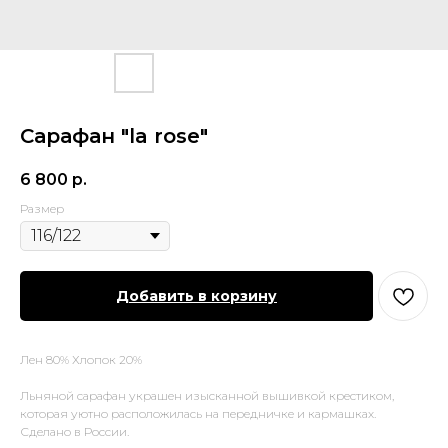
Сарафан "la rose"
6 800
р.
Размер
Добавить в корзину
Лен 80% Хлопок 20%
Льняной сарафан украшен изысканной вышивкой крестиком,
которая уютно расположилась на передничке и кармашках.
Сделано в России.