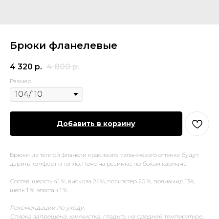
Брюки фланелевые
4 320
р.
4 800
р.
Размер
Добавить в корзину
Брюки из теплой фланели красивого меланжевого оттенка будут
дарить комфорт и тепло. Пояс на резинке, по бокам карманы
Состав: шерсть 41 %, вискоза 24%, полиэстер 20 %, полиамид 13%,
шелк 1 %, эластан 1 %
Рекомендации по уходу:
Стирка запрещена, химчистка, гладить на средней температуре,